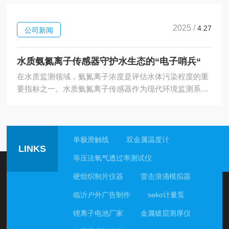
明可视。一、五维透视：破解水质密码传统水质检测依赖
实验室，等待周期长且数据滞后。这款壁挂式五参数饮用
水质分析仪通过多参数传感器阵列，实时监测水温、浊
2025 /
4.27
公司新闻
度、pH值、余氯、溶解氧五大关键指标：1.高精度浊度传
感器：以0.01NTU分辨率捕捉水中悬浮颗粒，比人眼敏锐
水质氨氮离子传感器守护水生态的“电子哨兵“
50倍2.电极式pH监测：0.01单位级精度，精准识别水源酸
碱异常3....
在水质监测领域，氨氮离子浓度是评估水体污染程度的重
要指标之一。水质氨氮离子传感器作为现代环境监测系统
的核心部件，不仅能够精准捕捉水中痕量氨氮物质，更在
保障水生态安全方面发挥着不可替代的作用。1.精准捕捉
污染信号：水质氨氮离子传感器基于离子选择性电极技
术，通过电极膜对氨氮离子的特异性响应实现定量分析。
单极滑触线
双金属温度计
LINKS
其检测范围通常覆盖0.02-12mg/L，分辨率可达
等压法氧气透过率测试仪
0.001mg/L，能够准确识别工业废水、农业径流等污染源
带来的氨氮增量。相较于传统比色法，传感器将检测时间
硬组织制片仪器
雷击浪涌模拟器
从数小时缩短至30秒...
临沂户外广告制作
seko计量泵
锂离子电池厂家
金属镀层测厚仪