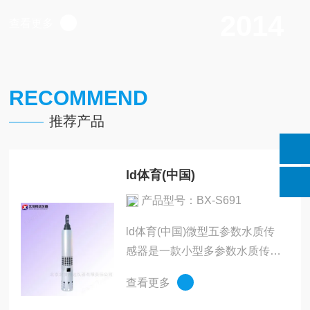
室设备等几大领域。我们致力于为客户提供仪器制造、技术
2014
查看更多
支持、销售、维护维修运行服务，提供设备配套方案服务。
公司自成立以来凭借专业的的技术服务团队、大型的仓储基
地及完善的代理及销售体系业务发展迅速，相关企业、院校
RECOMMEND
已成为北信科远仪器长期合作伙伴，我公司通过线上直销体
系及遍布全国的经销网络，极大地压缩了商品流通环节，走
推荐产品
自主品牌化道路，极大降低了客户采购成本，成为业内工业
仪器仪表专业供应商。在未来的发展中，北信科远仪器将继
ld体育(中国)
续坚持诚信、团队、专业、创新的企业精神，以优质的产...
产品型号：BX-S691
ld体育(中国)微型五参数水质传
感器是一款小型多参数水质传感
器。传统的多参数水质传感器是
查看更多
采用1+1叠加集成式套件组成，
体积大、不易携带、生产成本