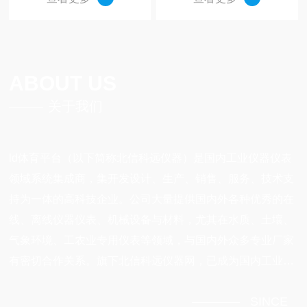
ABOUT US
关于我们
ld体育平台（以下简称北信科远仪器）是国内工业仪器仪表
领域系统集成商，集开发设计、生产、销售、服务、技术支
持为一体的高科技企业。公司大量提供国内外各种优秀的在
线、离线仪器仪表、机械设备与材料，尤其在水质、土壤、
气象环境、工农业专用仪表等领域，与国内外众多专业厂家
有密切合作关系。旗下北信科远仪器网，已成为国内工业仪
器仪表行业有名的专业采购平台。公司经营业务涉及水环
SINCE
境、大气环境、工业环境、食品/土壤、生物技术、科研实验