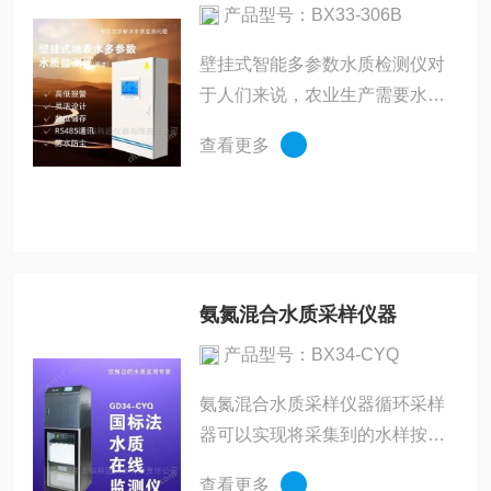
产品型号：BX33-306B
壁挂式智能多参数水质检测仪对
于人们来说，农业生产需要水、
工业生产需要水、畜牧渔业离不
查看更多
开水。更何况，人每天还有一定
的饮用水摄入量要求。但是在偌
大的地球上，真正适宜生物饮用
的淡水资源仅占2.5%正因此水
资...
氨氮混合水质采样仪器
产品型号：BX34-CYQ
氨氮混合水质采样仪器循环采样
器可以实现将采集到的水样按照
需求排空，并重新采集水样放置
查看更多