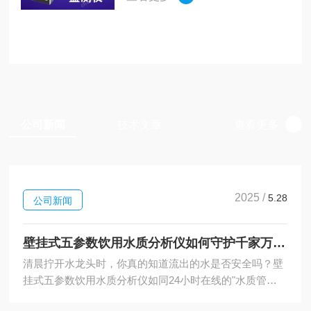
于采样器中，并且此控制可以通
过电脑或者手机远程控制。对于
现在的偷排漏排事件，监管部门
可以使用循环采样器随机采取水
样进...
公司新闻
技术文章
查看更多
2025 /
5.28
公司新闻
壁挂式五参数饮用水质分析仪如何守护千家万户的净水安全
清晨拧开水龙头时，你真的知道流出的水是否安全吗？壁
挂式五参数饮用水质分析仪如同24小时在线的"水质管
家"，以五重传感精准监测，让每一滴饮用水的卫生状况透